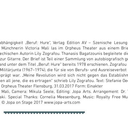
bhängigkeit „Beruf: Hure“, Verlag Edition AV – Szenische Lesung 
 Münchnerin Victoria Mali las im Orpheus Theater aus einem Brie
chischen Autorin Lily Zografou. Thanasis Bagatzounis begleitete d
zur Gitarre. Der Brief ist Teil einer Sammlung von autobiografisch 
and unter dem Titel „Beruf: Hure“ bereits 1978 erschienen. Zografou 
 Militärjunta (1967–1974), die für sie von Berufs- und Ausreiseverbo
rägt war. „Meine Revolution wird sich nicht gegen das Establish
n all jene, die es ertragen“ schrieb Lily Zografou. Text: Stefanie Oe
: Orpheus Theater Flensburg, 31.03.2017 Form: Einakter
 Mali, Camera: Mikula Seele, Editing: Jopa Arts. Arrangement: Dr.
traki. Special Thanks: Cornelia Meesenburg, Music: Royalty Free M
, © Jopa on Stage 2017
www.jopa-arts.com