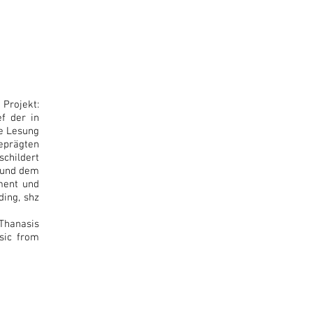
Projekt:
f der in
ie Lesung
geprägten
schildert
t und dem
ment und
ding, shz
 Thanasis
usic from