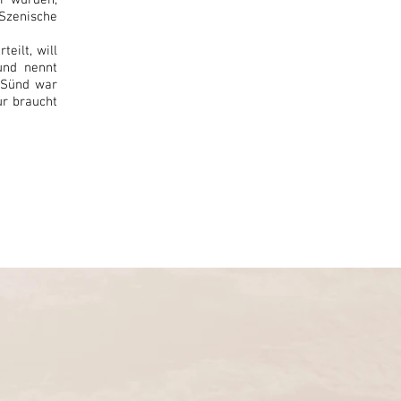
er wurden,
 Szenische
eilt, will
und nennt
 Sünd war
ur braucht