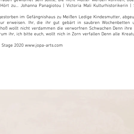
rauen gewidmet sein sollte, die nicht Mütter werden konnten; od
 Hört zu… Johanna Panagiotou | Victoria Mali Kulturhistorikerin |
gestorben im Gefängnishaus zu Meißen Ledige Kindesmutter, abgeurt
ur erweisen. Ihr, die ihr gut gebärt in saubren Wochenbetten 
choß wollt nicht verdammen die verworfnen Schwachen Denn ihre
um ihr, ich bitte euch, wollt nich in Zorn verfallen Denn alle Kreat
n Stage 2020
www.jopa-arts.com